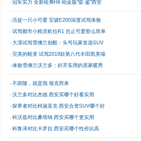
冠军实力 全新哈弗H6 铂金版“驭·鉴”西安
▪
活捉一只小可爱 宝骏E200深度试驾体验
▪
试驾都市小精灵欧拉R1 岂止可爱那么简单
▪
大漠试驾雪佛兰创酷：头号玩家首选SUV
▪
完美的蜕变 试驾2019款第八代丰田凯美瑞
▪
体验雪佛兰沃兰多：好开实用的居家暖男
▪
不跟随，就是我 领克而来
▪
沃兰多对比杰德 西安买哪个好看实用
▪
探界者对比柯迪亚克 西安合资SUV哪个好
▪
科沃兹对比桑塔纳 西安买哪个更实用
▪
科鲁泽对比卡罗拉 西安买哪个性价比高
▪