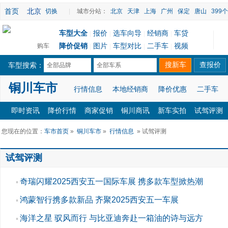
首页
北京
切换
|
城市分站：
北京
天津
上海
广州
保定
唐山
399
车型大全
报价
选车向导
经销商
车贷
|
|
|
|
降价促销
图片
车型对比
二手车
视频
购车
|
|
|
|
车型搜索：
全部品牌
全部车系
铜川车市
行情信息
本地经销商
降价优惠
二手车
即时资讯
降价行情
商家促销
铜川商讯
新车实拍
试驾评测
您现在的位置：
车市首页
»
铜川车市
»
行情信息
» 试驾评测
试驾评测
奇瑞闪耀2025西安五一国际车展 携多款车型掀热潮
▪
鸿蒙智行携多款新品 齐聚2025西安五一车展
▪
海洋之星 驭风而行 与比亚迪奔赴一箱油的诗与远方
▪