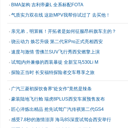
BMA架构 吉利帝豪L 全系标配FOTA
▪
气质实力双在线 这款MPV我帮你试过了 去买他！
▪
亲兄弟，明算账！开拓者是如何征服昂科旗车主的？
▪
骁云动力 焕芯升级 第二代宋Pro正式亮相西安
▪
速度与激情 雪佛兰SUV飞行秀西安燃擎上演
▪
试驾|内外兼修的西装暴徒 全新宝马530Li M
▪
探险正当时 长安福特探险者交车尊享之旅
▪
广汽三菱初探饮食界“处女作”竟然是辣条
▪
豪装陆地飞行舱 瑞虎8PLUS西安车展预售发布
▪
匠心淬炼出精品 抢先试驾广汽传祺第二代GS4
▪
感受7.8秒的激情澎湃 海马8S深度试驾会西安举行
▪