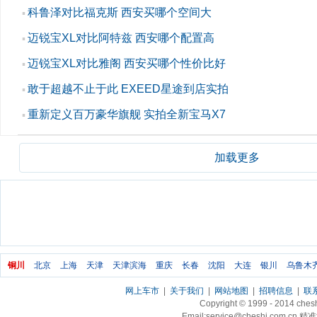
科鲁泽对比福克斯 西安买哪个空间大
▪
迈锐宝XL对比阿特兹 西安哪个配置高
▪
迈锐宝XL对比雅阁 西安买哪个性价比好
▪
敢于超越不止于此 EXEED星途到店实拍
▪
重新定义百万豪华旗舰 实拍全新宝马X7
▪
加载更多
铜川
北京
上海
天津
天津滨海
重庆
长春
沈阳
大连
银川
乌鲁木
网上车市
|
关于我们
|
网站地图
|
招聘信息
|
联
Copyright © 1999 - 2014 ch
Email:service@cheshi.